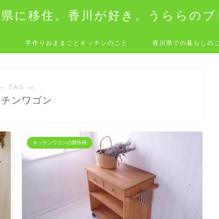
川県に移住。香川が好き。うららのブ
と
手作りおままごとキッチンのこと
香川県での暮らしの
― TAG ―
ッチンワゴン
キッチンワゴンの製作例