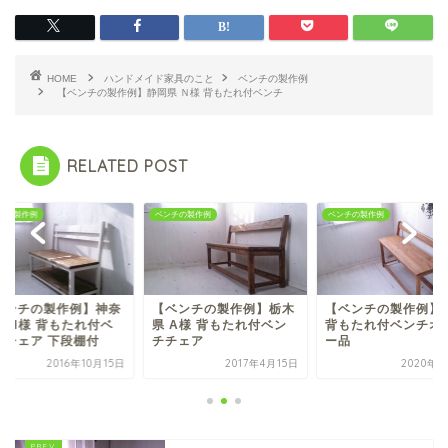
HOME
ハンドメイド家具のこと
ベンチの製作例
【ベンチの製作例】静岡県 Ｎ様 背もたれ付ベンチ
RELATED POST
チの製作例
ベンチの製作例
ベンチの製作例
ベンチの製作例】栃木
【ベンチの製作例】M様
【ベンチの製作例】
 A様 背もたれ付ベン
背もたれ付ベンチオーダ
川県 H様 背もたれ
チェア
ー品
ンチチェア 下段棚付
2017年4月15日
2020年9月6日
2016年10