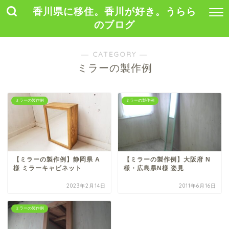
香川県に移住。香川が好き。うらら
のブログ
― CATEGORY ―
ミラーの製作例
ミラーの製作例
ミラーの製作例
【ミラーの製作例】静岡県 A
【ミラーの製作例】大阪府 N
様 ミラーキャビネット
様・広島県N様 姿見
2023年2月14日
2011年6月16日
ミラーの製作例