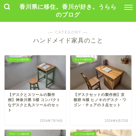
香川県に移住。香川が好き。うらら
のブログ
― CATEGORY ―
ハンドメイド家具のこと
スツールの製作例
チェアの製作例
【デスクとスツールの製作
【デスクセットの製作例】京
例】神奈川県 S様 コンパクト
都府 N様 ヒノキのデスク・ワ
なデスクと丸スツールのセッ
ゴン・チェアの３点セット
ト
2026年7月16日
2026年6月25日
TVボードの製作例
テーブルの製作例