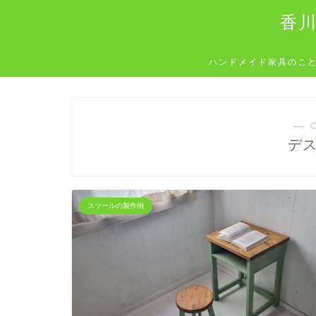
香
ハンドメイド家具のこ
― 
デ
スツールの製作例