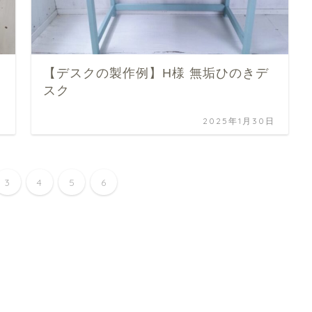
の
【デスクの製作例】H様 無垢ひのきデ
スク
日
2025年1月30日
3
4
5
6