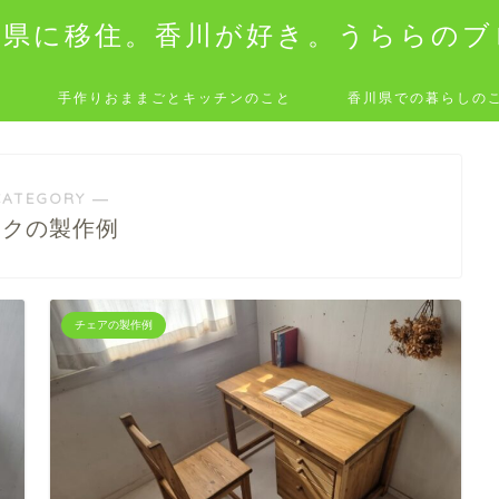
川県に移住。香川が好き。うららのブ
と
手作りおままごとキッチンのこと
香川県での暮らしの
CATEGORY ―
スクの製作例
チェアの製作例