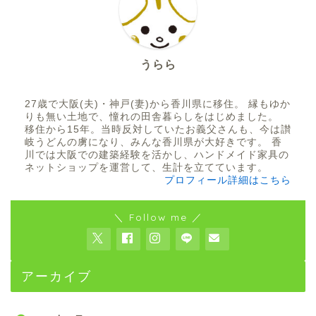
うらら
27歳で大阪(夫)・神戸(妻)から香川県に移住。 縁もゆか
りも無い土地で、憧れの田舎暮らしをはじめました。
移住から15年。当時反対していたお義父さんも、今は讃
岐うどんの虜になり、みんな香川県が大好きです。 香
川では大阪での建築経験を活かし、ハンドメイド家具の
ネットショップを運営して、生計を立てています。
プロフィール詳細はこちら
＼ Follow me ／
アーカイブ