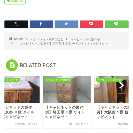
店舗什器
HOME
ハンドメイド家具のこと
キャビネットの製作例
【キャビネットの製作例】東京都 S様 ③ チキンネットキャビネット
RELATED POST
ビネットの製作例
キャビネットの製作例
キャビネットの製作例
キャビネットの製作
【キャビネットの製作
【キャビネットの製
】東京都 Ｏ様 タイル
例】埼玉県 O様 サイド
例】大阪府 S様 観
ップキャビネット
キャビネット
ャビネット
2019年10月2日
2012年1月8日
2025年1