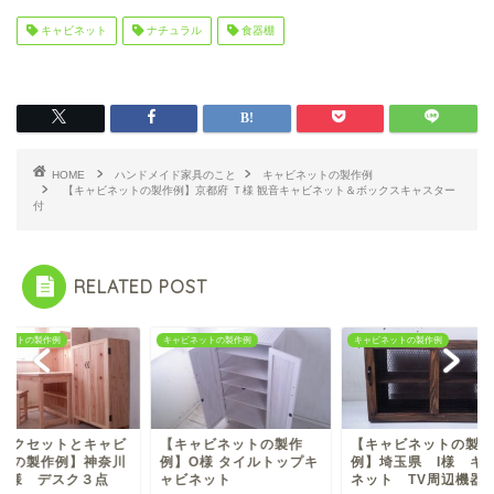
キャビネット
ナチュラル
食器棚
HOME
ハンドメイド家具のこと
キャビネットの製作例
【キャビネットの製作例】京都府 Ｔ様 観音キャビネット＆ボックスキャスター
付
RELATED POST
ビネットの製作例
キャビネットの製作例
キャビネットの製作例
キャビネットの製作
【キャビネットの製作
【デスクセットとキ
】O様 タイルトップキ
例】埼玉県 I様 キャビ
ネットの製作例】神
ビネット
ネット TV周辺機器収...
県 D様 デスク３