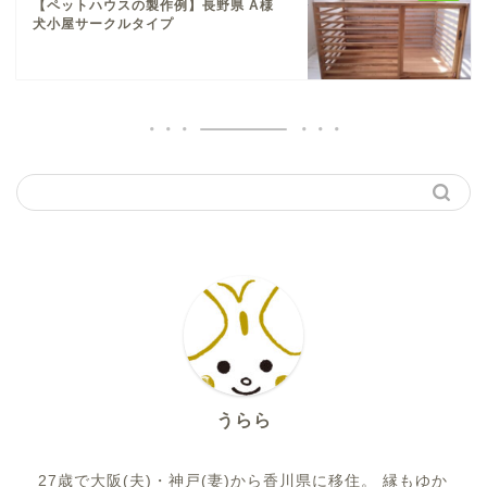
【ペットハウスの製作例】長野県 A様
犬小屋サークルタイプ
うらら
27歳で大阪(夫)・神戸(妻)から香川県に移住。 縁もゆか