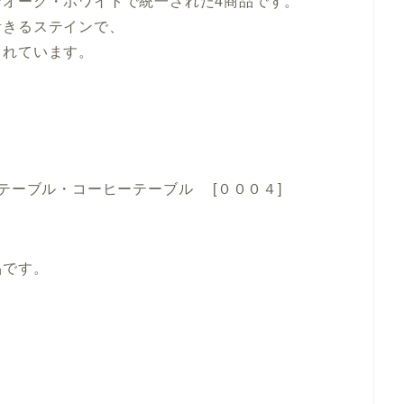
インオーク・ホワイトで統一された4商品です。
触りと木目が活きるステインで、
されています。
テーブル・コーヒーテーブル [０００４]
品です。