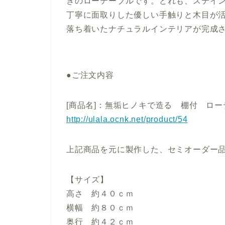
きのローテーブルです。どれも、ステ
丁寧に面取りした優しい手
落ち着いたナチュラルインテリアが完成
●ご注文内容
[商品名]：無垢ヒノキで造る 棚付 ロー
http://ulala.ocnk.net/product/54
上記商品を元に製作した、セミオーダー
【サイズ】
高さ 約４０ｃｍ
横幅 約８０ｃｍ
奥行 約４２ｃｍ