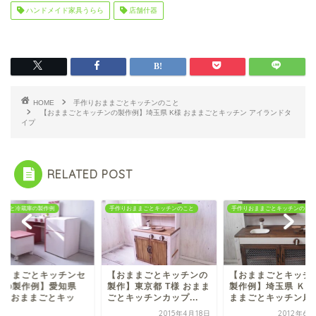
ハンドメイド家具うらら
店舗什器
HOME
手作りおままごとキッチンのこと
【おままごとキッチンの製作例】埼玉県 K様 おままごとキッチン アイランドタ
イプ
RELATED POST
まごと冷蔵庫の製作例
手作りおままごとキッチンのこと
手作りおままごとキッチンのこと
おままごとキッチンセ
【おままごとキッチンの
【おままごとキッチ
トの製作例】愛知県
製作】東京都 T様 おまま
製作例】埼玉県 Ｋ様
様 おままごとキッ
ごとキッチンカップ...
ままごとキッチン扉付.
.
2015年4月18日
2012年6月