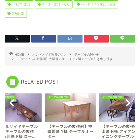
アイアン家具
オーダー家具うらら
ハンドメイド家具うらら
店舗什器
HOME
ハンドメイド家具のこと
テーブルの製作例
【テーブルの製作例】大阪府 A様 アイアン脚テーブル引き出し付き
RELATED POST
ブルの製作例
テーブルの製作例
テーブルの製作例
タイルサイドテーブル
【テーブルの製作例】神
【テーブルの製作例
ローテーブルの製作
奈川県 Y様 テーブルオー
山県 H様 アイアン
 石川県 F様 ロー...
ダー
イニングテーブル