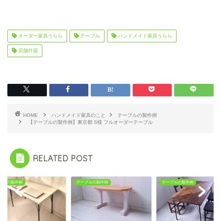
オーダー家具うらら
テーブル
ハンドメイド家具うらら
店舗什器
HOME
ハンドメイド家具のこと
テーブルの製作例
【テーブルの製作例】東京都 S様 フルオーダーテーブル
RELATED POST
ブルの製作例
テーブルの製作例
テーブルの製作例