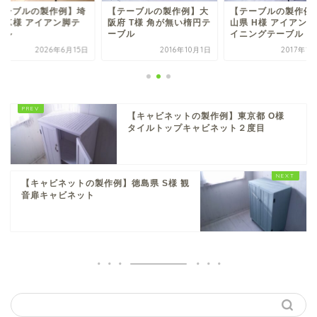
テーブルの製作例】埼
【テーブルの製作例】大
【テーブルの製作例
県 K様 アイアン脚テ
阪府 T様 角が無い楕円テ
山県 H様 アイアン
ブル
ーブル
イニングテーブル
2026年6月15日
2016年10月1日
2017年1
【キャビネットの製作例】東京都 O様
タイルトップキャビネット２度目
【キャビネットの製作例】徳島県 S様 観
音扉キャビネット